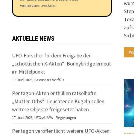
wurd
weiterzuentwickeln.
Step
Texa
auf
Sic
AKTUELLE NEWS
RI
WE
UF
UFO-Forscher fordern Freigabe der
IN
ST
„schottischen X-Akten“: Bonnybridge erneut
(T
V
im Mittelpunkt
8.
JA
17. Juni 2026,
Besondere Vorfälle
20
Pentagon-Akten enthüllen rätselhafte
„Mutter-Orbs“: Leuchtende Kugeln sollen
weitere Objekte freigesetzt haben
17. Juni 2026,
UFOs/UAPs - Regierungen
Pentagon veröffentlicht weitere UFO-Akten: