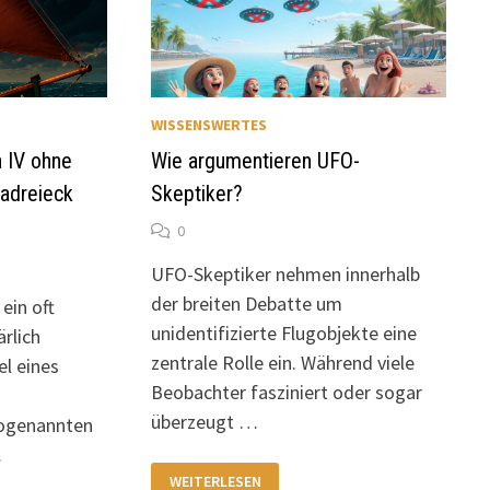
WISSENSWERTES
 IV ohne
Wie argumentieren UFO-
adreieck
Skeptiker?
0
UFO-Skeptiker nehmen innerhalb
der breiten Debatte um
ein oft
unidentifizierte Flugobjekte eine
ärlich
zentrale Rolle ein. Während viele
l eines
Beobachter fasziniert oder sogar
überzeugt …
sogenannten
…
WIE
WEITERLESEN
ARGUMENTIEREN