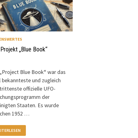
ENSWERTES
Projekt „Blue Book“
„Project Blue Book“ war das
 bekannteste und zugleich
rittenste offizielle UFO-
schungsprogramm der
inigten Staaten. Es wurde
schen 1952 …
S
ITERLESEN
OJEKT
LUE