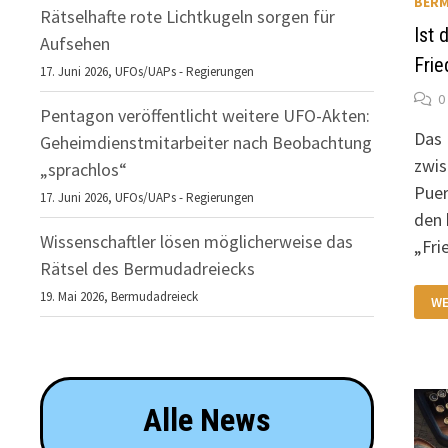
BERM
Rätselhafte rote Lichtkugeln sorgen für
Ist 
Aufsehen
Frie
17. Juni 2026,
UFOs/UAPs - Regierungen
0
Pentagon veröffentlicht weitere UFO-Akten:
Das 
Geheimdienstmitarbeiter nach Beobachtung
zwis
„sprachlos“
Puer
17. Juni 2026,
UFOs/UAPs - Regierungen
den
Wissenschaftler lösen möglicherweise das
„Fri
Rätsel des Bermudadreiecks
IS
19. Mai 2026,
Bermudadreieck
WE
DA
BE
DE
FR
DE
AT
Alle News