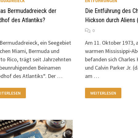
UDADREIECK
ENTFÜHRUNGEN
das Bermudadreieck der
Die Entführung des Ch
dhof des Atlantiks?
Hickson durch Aliens 
0
Bermudadreieck, ein Seegebiet
Am 11. Oktober 1973, 
chen Miami, Bermuda und
warmen Mississippi‑Ab
to Rico, trägt seit Jahrzehnten
befanden sich Charles 
 beunruhigenden Beinamen
und Calvin Parker Jr. (
edhof des Atlantiks“. Der …
am …
T
DIE
ITERLESEN
WEITERLESEN
S
ENTFÜHRUNG
RMUDADREIECK
DES
R
CHARLES
IEDHOF
HICKSON
S
DURCH
LANTIKS?
ALIENS
(1973)