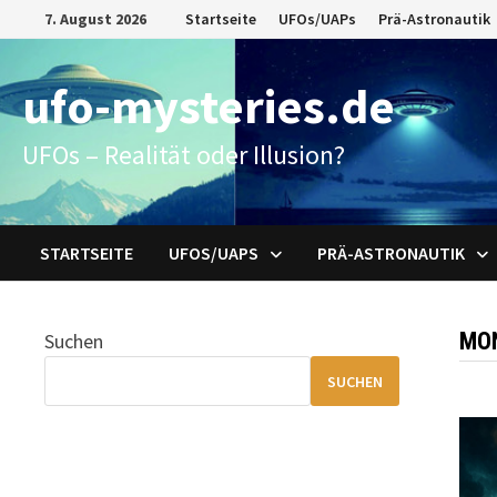
Zum
7. August 2026
Startseite
UFOs/UAPs
Prä-Astronautik
Inhalt
springen
ufo-mysteries.de
UFOs – Realität oder Illusion?
STARTSEITE
UFOS/UAPS
PRÄ-ASTRONAUTIK
MO
Suchen
SUCHEN