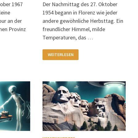
tober 1967
Der Nachmittag des 27. Oktober
leine
1954 begann in Florenz wie jeder
our an der
andere gewöhnliche Herbsttag. Ein
hen Provinz
freundlicher Himmel, milde
Temperaturen, das …
UFO-
WEITERLESEN
SICHTUNGEN
AM
27.OKTOBER
1954
IN
EINEM
FUSSBALL-S
TADION I
N F
LORENZ