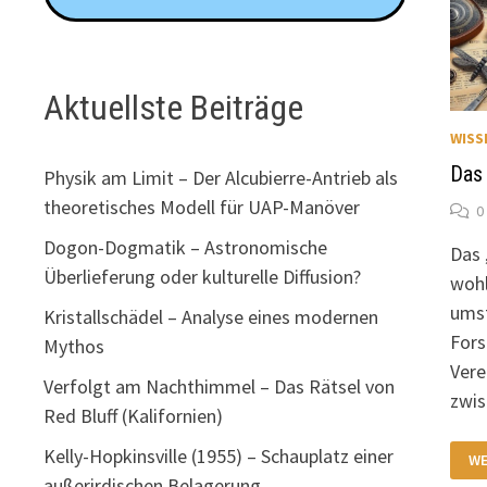
Aktuellste Beiträge
WISS
Das 
Physik am Limit – Der Alcubierre-Antrieb als
theoretisches Modell für UAP-Manöver
0
Dogon-Dogmatik – Astronomische
Das 
Überlieferung oder kulturelle Diffusion?
wohl
umst
Kristallschädel – Analyse eines modernen
For
Mythos
Vere
Verfolgt am Nachthimmel – Das Rätsel von
zwi
Red Bluff (Kalifornien)
DA
Kelly-Hopkinsville (1955) – Schauplatz einer
WE
PR
„B
außerirdischen Belagerung