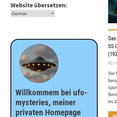
Website übersetzen:
BERM
Das
SS 
(19
0
Die 
berü
spur
Willkommem bei ufo-
Berm
mysteries, meiner
im 
privaten Homepage
DA
WE