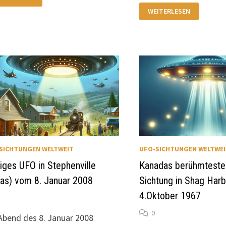
RSCHWINDEN
SEGELBOOT
S
WEITERLESEN
CONNEMARA
ACHTERS
IV
OHNE
TOPAXI
BESATZUNG
IM
RMUDADREIECK
BERMUDADREIECK
925)
AUFGEFUNDEN
(1955)
SICHTUNGEN WELTWEIT
UFO-SICHTUNGEN WELTWE
iges UFO in Stephenville
Kanadas berühmteste
as) vom 8. Januar 2008
Sichtung in Shag Har
4.Oktober 1967
0
bend des 8. Januar 2008