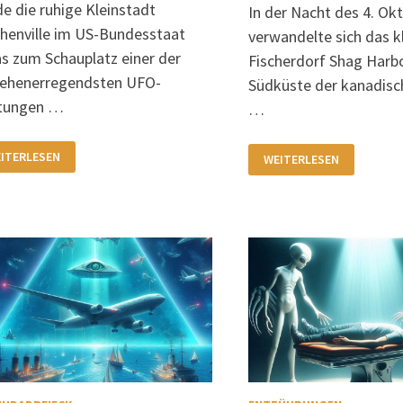
e die ruhige Kleinstadt
In der Nacht des 4. Ok
henville im US-Bundesstaat
verwandelte sich das k
s zum Schauplatz einer der
Fischerdorf Shag Harb
sehenerregendsten UFO-
Südküste der kanadisc
htungen …
…
ESIGES
KANADAS
ITERLESEN
WEITERLESEN
O
BERÜHMTESTE
UFO-
EPHENVILLE
SICHTUNG
EXAS)
IN
OM
SHAG
HARBOUR
NUAR
AM
08
4.OKTOBER
1967