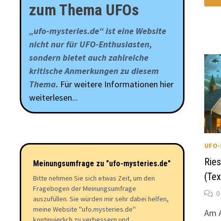
VE
zum Thema UFOs
DE
FR
SS
CO
„ufo-mysteries.de“ ist eine Website
IM
BE
nicht nur für UFO-Enthusiasten,
(1
sondern bietet auch zahlreiche
kritische Anmerkungen zu diesem
Thema.
Für weitere Informationen hier
weiterlesen...
UFO-
Ries
Meinungsumfrage zu "ufo-mysteries.de"
(Tex
Bitte nehmen Sie sich etwas Zeit, um den
Fragebogen der Meinungsumfrage
0
auszufüllen. Sie würden mir sehr dabei helfen,
meine Website "ufo.mysteries.de"
Am A
kontinuierlich zu verbessern und