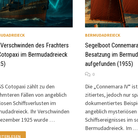
UDADREIECK
BERMUDADREIECK
 Verschwinden des Frachters
Segelboot Connemara
Cotopaxi im Bermudadreieck
Besatzung im Bermud
25)
aufgefunden (1955)
0
SS Cotopaxi zählt zu den
Die „Connemara IV“ ist 
hmteren Fällen von angeblich
zitiertes, jedoch nur sp
losen Schiffsverlusten im
dokumentiertes Beispie
udadreieck. Ihr Verschwinden
angeblich mysteriösen
Dezember 1925 wurde …
Schiffsereignisses im 
Bermudadreieck. Im 
S
ITERLESEN