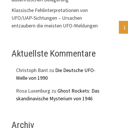
BO
Klassische Fehlinterpretationen von
UFO/UAP-Sichtungen – Ursachen
Se
entzaubern die meisten UFO-Meldungen
1
de
Be
Aktuellste Kommentare
Christoph Bant
zu
Die Deutsche UFO-
Welle von 1990
Rosa Luxenburg
zu
Ghost Rockets: Das
skandinavische Mysterium von 1946
Archiv