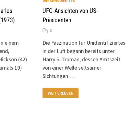
WISSENSWERTES
arles
UFO-Ansichten von US-
(1973)
Präsidenten
0
an einem
Die Faszination für Unidentifiziertes
end,
in der Luft begann bereits unter
Hickson (42)
Harry S. Truman, dessen Amtszeit
damals 19)
von einer Welle seltsamer
Sichtungen …
UFO-
WEITERLESEN
ANSICHTEN
VON
US-
PRÄSIDENTEN