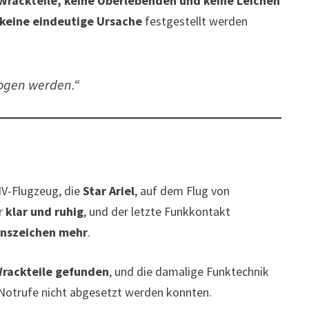
Wrackteile, keine Überlebenden und keine Leichen
keine eindeutige Ursache
festgestellt werden
zogen werden.“
IV-Flugzeug, die
Star Ariel
, auf dem Flug von
er
klar und ruhig
, und der letzte Funkkontakt
enszeichen mehr
.
Wrackteile gefunden
, und die damalige Funktechnik
Notrufe nicht abgesetzt werden konnten.