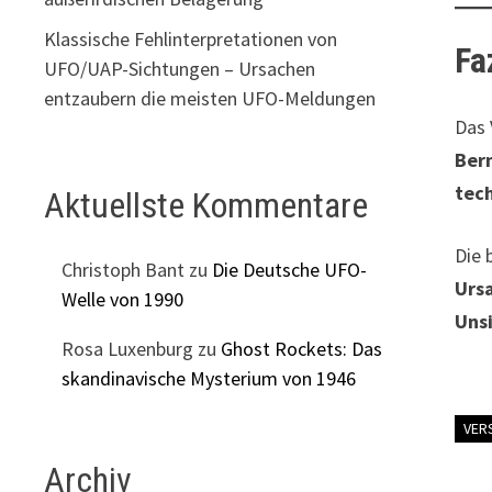
Klassische Fehlinterpretationen von
Fa
UFO/UAP-Sichtungen – Ursachen
entzaubern die meisten UFO-Meldungen
Das 
Ber
tec
Aktuellste Kommentare
Die 
Christoph Bant
zu
Die Deutsche UFO-
Urs
Welle von 1990
Uns
Rosa Luxenburg
zu
Ghost Rockets: Das
skandinavische Mysterium von 1946
VER
Archiv