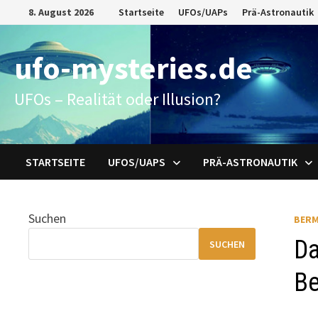
Zum
8. August 2026
Startseite
UFOs/UAPs
Prä-Astronautik
Inhalt
springen
ufo-mysteries.de
UFOs – Realität oder Illusion?
STARTSEITE
UFOS/UAPS
PRÄ-ASTRONAUTIK
Suchen
BERM
Da
SUCHEN
Be