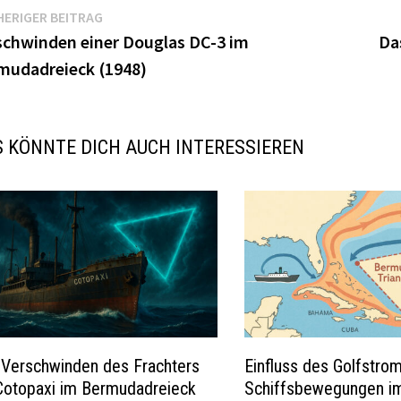
itragsnavigation
Vorheriger
ERIGER BEITRAG
Beitrag:
schwinden einer Douglas DC-3 im
Da
mudadreieck (1948)
 KÖNNTE DICH AUCH INTERESSIEREN
 Verschwinden des Frachters
Einfluss des Golfstro
Cotopaxi im Bermudadreieck
Schiffsbewegungen i