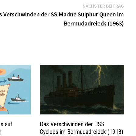
Näch
NÄCHSTER BEITRAG
Beitr
s Verschwinden der SS Marine Sulphur Queen im
Bermudadreieck (1963)
ms auf
Das Verschwinden der USS
m
Cyclops im Bermudadreieck (1918)