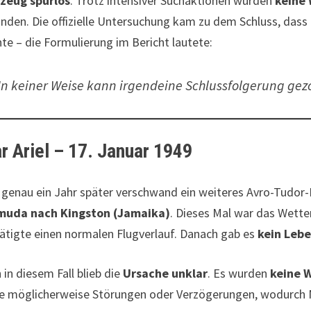
zeug spurlos
. Trotz intensiver Suchaktionen wurden
keine 
nden. Die offizielle Untersuchung kam zu dem Schluss, dass
te – die Formulierung im Bericht lautete:
In keiner Weise kann irgendeine Schlussfolgerung ge
r Ariel – 17. Januar 1949
 genau ein Jahr später verschwand ein weiteres Avro-Tudor-
muda nach Kingston (Jamaika)
. Dieses Mal war das Wett
ätigte einen normalen Flugverlauf. Danach gab es
kein Leb
 in diesem Fall blieb die
Ursache unklar
. Es wurden
keine 
e möglicherweise Störungen oder Verzögerungen, wodurch 