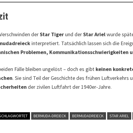
zit
Verschwinden der
Star Tiger
und der
Star Ariel
wurde später
mudadreieck
interpretiert. Tatsächlich lassen sich die Erei
hnischen Problemen, Kommunikationsschwierigkeiten 
beiden Fälle bleiben ungelöst – doch es gibt
keinen konkret
achen
. Sie sind Teil der Geschichte des frühen Luftverkehrs
icherheiten
der zivilen Luftfahrt der 1940er-Jahre.
SCHLAGWORTET
BERMUDA-DREIECK
BERMUDADREIECK
STAR ARIEL