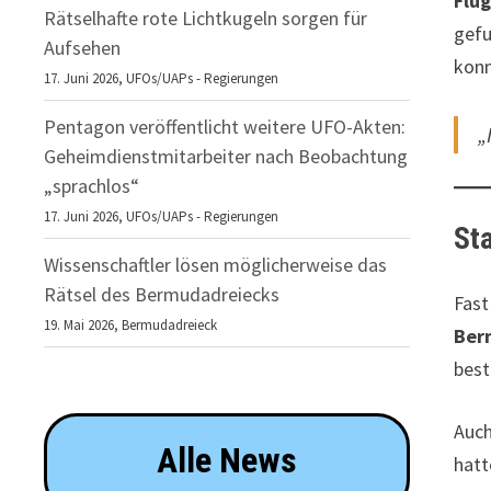
Flug
Rätselhafte rote Lichtkugeln sorgen für
gefu
Aufsehen
konn
17. Juni 2026,
UFOs/UAPs - Regierungen
Pentagon veröffentlicht weitere UFO-Akten:
„
Geheimdienstmitarbeiter nach Beobachtung
„sprachlos“
17. Juni 2026,
UFOs/UAPs - Regierungen
Sta
Wissenschaftler lösen möglicherweise das
Rätsel des Bermudadreiecks
Fast
19. Mai 2026,
Bermudadreieck
Ber
best
Auch
Alle News
hatt