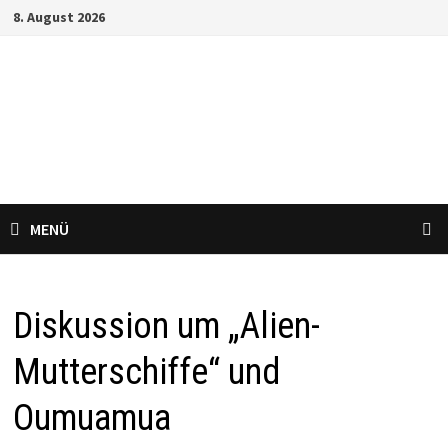
Zum
8. August 2026
Inhalt
springen
ufo-mysteries.de
UFOs – Realität oder Illusion?
MENÜ
Diskussion um „Alien-
Mutterschiffe“ und
Oumuamua