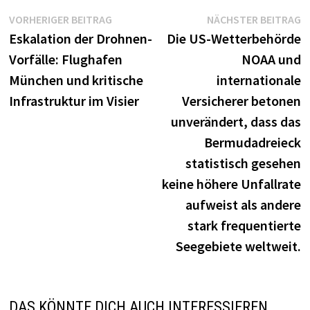
Beitragsnavigation
Vorheriger
N
VORHERIGER BEITRAG
NÄCHSTER BEITRAG
Beitrag:
B
Eskalation der Drohnen-
Die US-Wetterbehörde
Vorfälle: Flughafen
NOAA und
München und kritische
internationale
Infrastruktur im Visier
Versicherer betonen
unverändert, dass das
Bermudadreieck
statistisch gesehen
keine höhere Unfallrate
aufweist als andere
stark frequentierte
Seegebiete weltweit.
DAS KÖNNTE DICH AUCH INTERESSIEREN