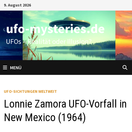
Zum
9. August 2026
Inhalt
springen
ufo-mysteries.de
UFOs – Realität oder Illusion?
MENÜ
UFO-SICHTUNGEN WELTWEIT
Lonnie Zamora UFO-Vorfall in
New Mexico (1964)