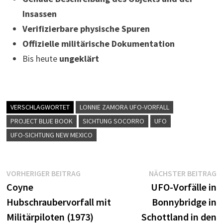
Insassen
Verifizierbare physische Spuren
Offizielle militärische Dokumentation
Bis heute
ungeklärt
VERSCHLAGWORTET
LONNIE ZAMORA UFO-VORFALL
PROJECT BLUE BOOK
SICHTUNG SOCORRO
UFO
UFO-SICHTUNG NEW MEXICO
Beitragsnavigation
Vorheriger
N
VORHERIGER BEITRAG
NÄCHSTER BEITRAG
Beitrag:
B
Coyne
UFO-Vorfälle in
Hubschraubervorfall mit
Bonnybridge in
Militärpiloten (1973)
Schottland in den