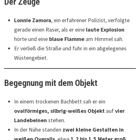
Der Zeuge
Lonnie Zamora
, ein erfahrener Polizist, verfolgte
gerade einen Raser, als er eine
laute Explosion
hörte und eine
blaue Flamme
am Himmel sah.
Er verließ die Straße und fuhr in ein abgelegenes
Wüstengebiet.
Begegnung mit dem Objekt
In einem trockenen Bachbett sah er ein
ovalförmiges, silbrig-weißes Objekt
auf
vier
Landebeinen
stehen.
In der Nähe standen
zwei kleine Gestalten in
weißen Overalls
, etwa
1,2 bis 1,5 Meter groß
.