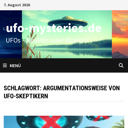
Zum
7. August 2026
Inhalt
springen
ufo-mysteries.de
UFOs – Realität oder Illusion?
MENÜ
SCHLAGWORT:
ARGUMENTATIONSWEISE VON
UFO-SKEPTIKERN