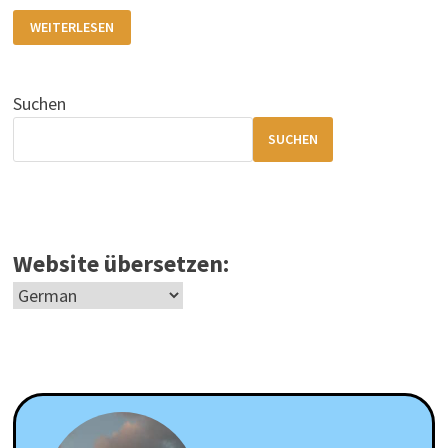
WIE
WEITERLESEN
ARGUMENTIEREN
UFO-
SKEPTIKER?
Suchen
SUCHEN
Website übersetzen: