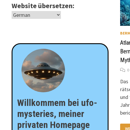
Website übersetzen:
BERM
Atla
Ber
Myt
0
Das 
räts
und 
Willkommem bei ufo-
Jahr
mysteries, meiner
beri
privaten Homepage
AT
WE