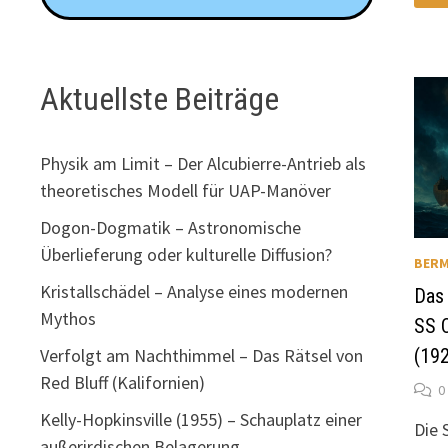
AM
ME
VO
DE
BA
IN
Aktuellste Beiträge
AN
IM
BE
Physik am Limit – Der Alcubierre-Antrieb als
theoretisches Modell für UAP-Manöver
Dogon-Dogmatik – Astronomische
Überlieferung oder kulturelle Diffusion?
BERM
Kristallschädel – Analyse eines modernen
Das
Mythos
SS 
Verfolgt am Nachthimmel – Das Rätsel von
(19
Red Bluff (Kalifornien)
0
Kelly-Hopkinsville (1955) – Schauplatz einer
Die 
außerirdischen Belagerung