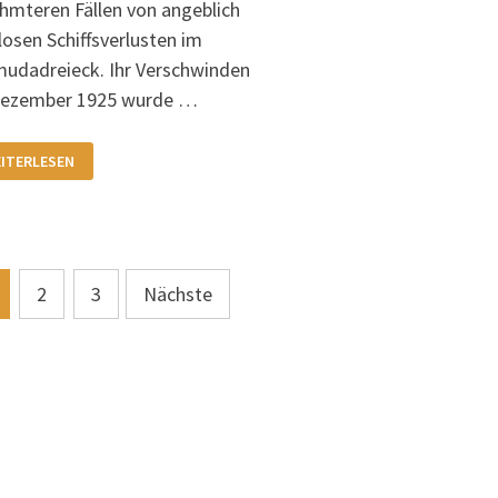
hmteren Fällen von angeblich
losen Schiffsverlusten im
udadreieck. Ihr Verschwinden
Dezember 1925 wurde …
S
ITERLESEN
RSCHWINDEN
S
ACHTERS
TOPAXI
RMUDADREIECK
925)
itennummerierung
2
3
Nächste
r
iträge