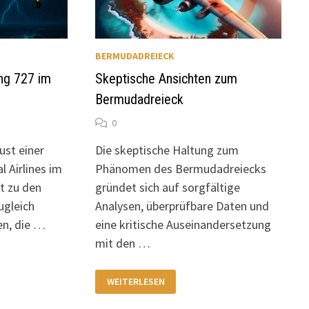
BERMUDADREIECK
ing 727 im
Skeptische Ansichten zum
Bermudadreieck
0
ust einer
Die skeptische Haltung zum
l Airlines im
Phänomen des Bermudadreiecks
t zu den
gründet sich auf sorgfältige
ugleich
Analysen, überprüfbare Daten und
en, die …
eine kritische Auseinandersetzung
mit den …
SKEPTISCHE
WEITERLESEN
ANSICHTEN
ZUM
BERMUDADREIECK