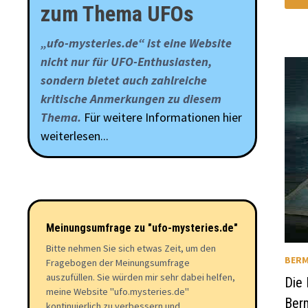
TH
zum Thema UFOs
RU
U
DA
BE
„ufo-mysteries.de“ ist eine Website
–
FA
nicht nur für UFO-Enthusiasten,
MY
UN
sondern bietet auch zahlreiche
SP
kritische Anmerkungen zu diesem
Thema.
Für weitere Informationen hier
weiterlesen...
Meinungsumfrage zu "ufo-mysteries.de"
Bitte nehmen Sie sich etwas Zeit, um den
BERM
Fragebogen der Meinungsumfrage
auszufüllen. Sie würden mir sehr dabei helfen,
Die 
meine Website "ufo.mysteries.de"
Ber
kontinuierlich zu verbessern und