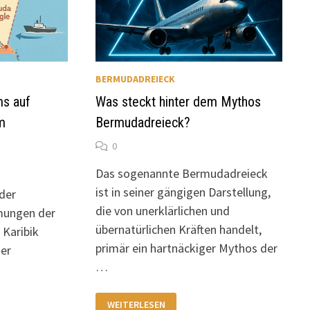
BERMUDADREIECK
ms auf
Was steckt hinter dem Mythos
m
Bermudadreieck?
0
Das sogenannte Bermudadreieck
ist in seiner gängigen Darstellung,
 der
die von unerklärlichen und
mungen der
übernatürlichen Kräften handelt,
 Karibik
primär ein hartnäckiger Mythos der
der
…
WAS
WEITERLESEN
STECKT