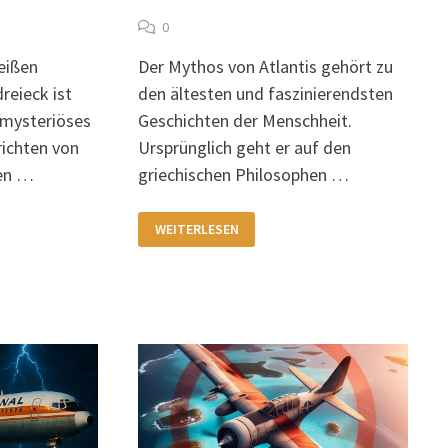
0
eißen
Der Mythos von Atlantis gehört zu
eieck ist
den ältesten und faszinierendsten
 mysteriöses
Geschichten der Menschheit.
richten von
Ursprünglich geht er auf den
ten …
griechischen Philosophen …
DAS
WEITERLESEN
BERMUDADREIECK
–
TOR
ZU
ATLANTIS