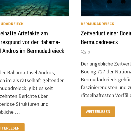
UDADREIECK
BERMUDADREIECK
elhafte Artefakte am
Zeitverlust einer Boe
resgrund vor der Bahama-
Bermudadreieck
l Andros im Bermudadreieck
0
Der angebliche Zeitverl
Boeing 727 der Nationa
der Bahama-Insel Andros,
Bermudadreieck gehör
en im als rätselhaft geltenden
faszinierendsten und z
udadreieck, gibt es seit
rätselhaftesten Vorfäll
zehnten Berichte über
eriöse Strukturen und
ZEITVERLUST
ebliche …
WEITERLESEN
EINER
BOEING
727
IM
TSELHAFTE
ITERLESEN
BERMUDADREIECK
TEFAKTE