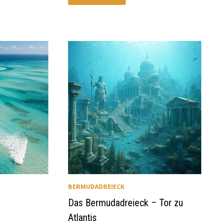
HINTER
DEM
MYTHOS
BERMUDADREIECK?
BERMUDADREIECK
Das Bermudadreieck – Tor zu
Atlantis