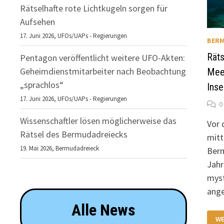
Rätselhafte rote Lichtkugeln sorgen für
Aufsehen
17. Juni 2026,
UFOs/UAPs - Regierungen
BERM
Räts
Pentagon veröffentlicht weitere UFO-Akten:
Geheimdienstmitarbeiter nach Beobachtung
Mee
„sprachlos“
Inse
17. Juni 2026,
UFOs/UAPs - Regierungen
0
Wissenschaftler lösen möglicherweise das
Vor 
Rätsel des Bermudadreiecks
mitt
19. Mai 2026,
Bermudadreieck
Berm
Jahr
myst
ang
Alle News
RÄ
WE
AR