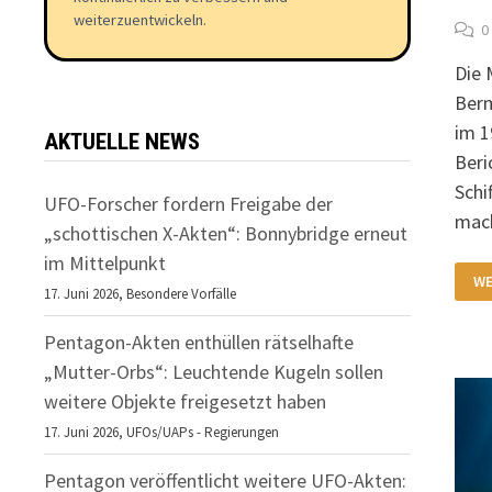
weiterzuentwickeln.
0
Die 
Berm
im 1
AKTUELLE NEWS
Beri
Schi
UFO-Forscher fordern Freigabe der
mac
„schottischen X-Akten“: Bonnybridge erneut
im Mittelpunkt
DI
WE
MY
17. Juni 2026,
Besondere Vorfälle
DE
BE
Pentagon-Akten enthüllen rätselhafte
„Mutter-Orbs“: Leuchtende Kugeln sollen
weitere Objekte freigesetzt haben
17. Juni 2026,
UFOs/UAPs - Regierungen
Pentagon veröffentlicht weitere UFO-Akten: