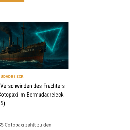
ERESGRUND
R
R
HAMA-
SEL
DROS
RMUDADREIECK
UDADREIECK
 Verschwinden des Frachters
Cotopaxi im Bermudadreieck
25)
SS Cotopaxi zählt zu den