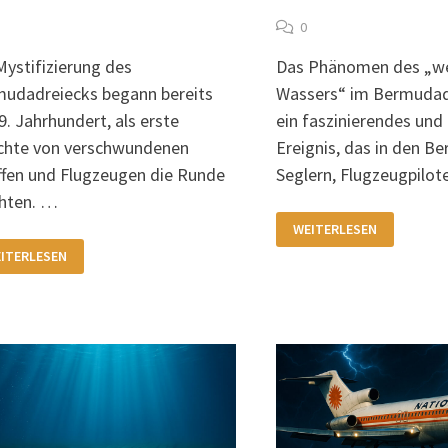
0
Mystifizierung des
Das Phänomen des „w
udadreiecks begann bereits
Wassers“ im Bermudadr
9. Jahrhundert, als erste
ein faszinierendes und
chte von verschwundenen
Ereignis, das in den Be
ffen und Flugzeugen die Runde
Seglern, Flugzeugpilo
hten. …
WEISSES W
WEITERLESEN
ASSER I
E
M B
ITERLESEN
STIFIZIERUNG
ERMUDADREIECK
S
RMUDADREIECKS