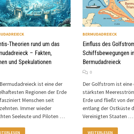
UDADREIECK
BERMUDADREIECK
ntis-Theorien rund um das
Einfluss des Golfstro
mudadreieck – Fakten,
Schiffsbewegungen i
hen und Spekulationen
Bermudadreieck
0
Bermudadreieck ist eine der
Der Golfstrom ist eine
elhaftesten Regionen der Erde
stärksten Meeresströ
fasziniert Menschen seit
Erde und fließt von der
zehnten. Immer wieder
entlang der Ostküste 
chten Seeleute und Piloten …
Vereinigten Staaten …
LANTIS-
EINFLUSS
ITERLESEN
WEITERLESEN