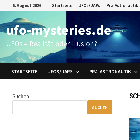
Zum
6. August 2026
Startseite
UFOs/UAPs
Prä-Astronautik
Inhalt
springen
ufo-mysteries.de
UFOs – Realität oder Illusion?
STARTSEITE
UFOS/UAPS
PRÄ-ASTRONAUTIK
SC
Suchen
SUCHEN