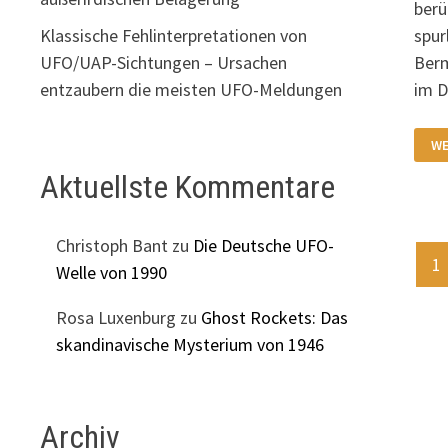
berü
Klassische Fehlinterpretationen von
spur
UFO/UAP-Sichtungen – Ursachen
Berm
entzaubern die meisten UFO-Meldungen
im 
DA
WE
VE
DE
Aktuellste Kommentare
FR
SS
CO
IM
BE
Christoph Bant
zu
Die Deutsche UFO-
(1
Se
1
Welle von 1990
de
Rosa Luxenburg
zu
Ghost Rockets: Das
Be
skandinavische Mysterium von 1946
Archiv