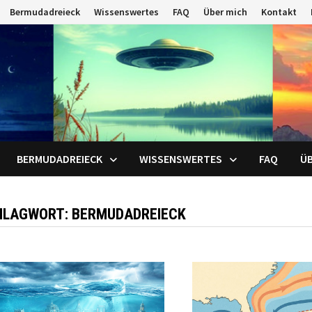
Bermudadreieck
Wissenswertes
FAQ
Über mich
Kontakt
BERMUDADREIECK
WISSENSWERTES
FAQ
ÜB
HLAGWORT:
BERMUDADREIECK