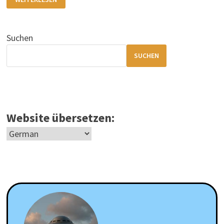
RHEIN-
RUHR
UFO-
SICHTUNG
(1989)
Suchen
SUCHEN
Website übersetzen: