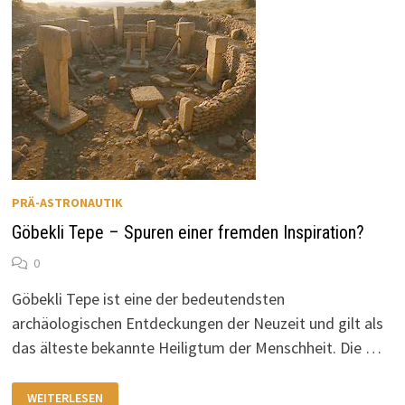
PRÄ-ASTRONAUTIK
Göbekli Tepe – Spuren einer fremden Inspiration?
0
Göbekli Tepe ist eine der bedeutendsten
archäologischen Entdeckungen der Neuzeit und gilt als
das älteste bekannte Heiligtum der Menschheit. Die …
GÖBEKLI
WEITERLESEN
TEPE