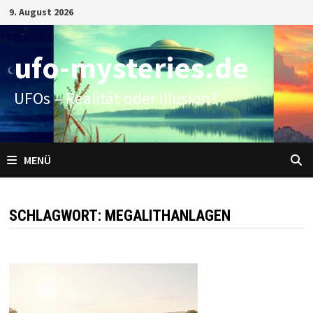
Zum
9. August 2026
Inhalt
springen
ufo-mysteries.de
UFOs – Realität oder Illusion?
MENÜ
SCHLAGWORT:
MEGALITHANLAGEN