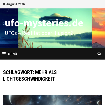
Zum
8. August 2026
Inhalt
springen
ufo-mysteries.de
UFOs – Realität oder Illusion?
MENÜ
SCHLAGWORT:
MEHR ALS
LICHTGESCHWINDIGKEIT