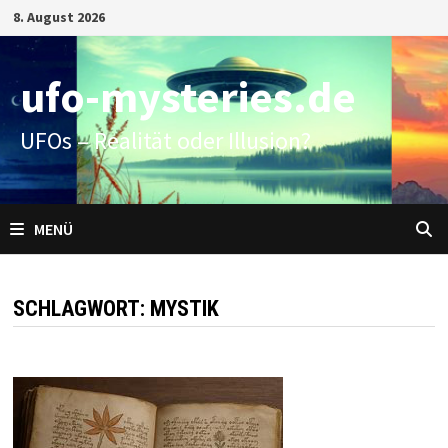
Zum
8. August 2026
Inhalt
springen
ufo-mysteries.de
UFOs – Realität oder Illusion?
MENÜ
SCHLAGWORT:
MYSTIK