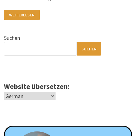
VOYNICH-
WEITERLESEN
MANUSKRIPT
–
GEHEIMCODE
DER
VERGANGENHEIT
Suchen
SUCHEN
Website übersetzen: