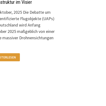
astruktur im Visier
ktober, 2025 Die Debatte um
entifizierte Flugobjekte (UAPs)
eutschland wird Anfang
ber 2025 maßgeblich von einer
e massiver Drohnensichtungen
KALATION
ITERLESEN
R
OHNEN-
RFÄLLE:
UGHAFEN
NCHEN
D
ITISCHE
FRASTRUKTUR
SIER