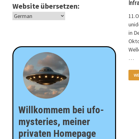
Infr
Website übersetzen:
11.O
unid
in D
Okto
Well
…
ES
WE
DE
DR
VO
FL
MÜ
UN
KR
Willkommem bei ufo-
IN
IM
VI
mysteries, meiner
privaten Homepage