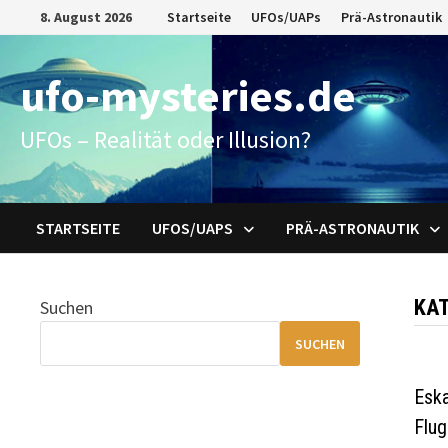
Zum
8. August 2026
Startseite
UFOs/UAPs
Prä-Astronautik
Inhalt
springen
ufo-mysteries.de
UFOs – Realität oder Illusion?
STARTSEITE
UFOS/UAPS
PRÄ-ASTRONAUTIK
KAT
Suchen
SUCHEN
Eska
Flug