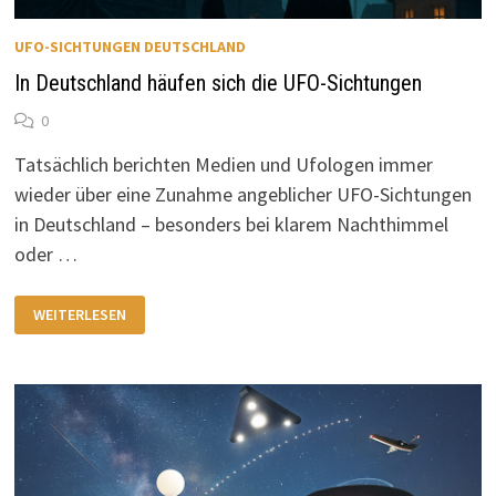
UFO-SICHTUNGEN DEUTSCHLAND
In Deutschland häufen sich die UFO-Sichtungen
0
Tatsächlich berichten Medien und Ufologen immer
wieder über eine Zunahme angeblicher UFO-Sichtungen
in Deutschland – besonders bei klarem Nachthimmel
oder …
IN
WEITERLESEN
DEUTSCHLAND
HÄUFEN
SICH
DIE
UFO-
SICHTUNGEN