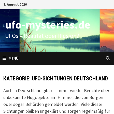
Zum
8. August 2026
Inhalt
springen
ufo-mysteries.de
UFOs – Realität oder Illusion?
MENÜ
KATEGORIE:
UFO-SICHTUNGEN DEUTSCHLAND
Auch in Deutschland gibt es immer wieder Berichte über
unbekannte Flugobjekte am Himmel, die von Bürgern
oder sogar Behörden gemeldet werden. Viele dieser
Sichtungen bleiben ungeklärt und sorgen regelmäßig für