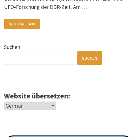
UFO-Forschung der DDR-Zeit. Am …
UFOS
WEITERLESEN
ÜBER
GREIFSWALD
(1990)
Suchen
SUCHEN
Website übersetzen: