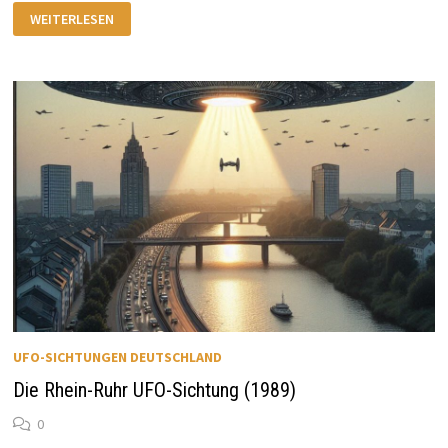
DIE
WEITERLESEN
LANGENFELD
UFO-
SICHTUNG
(1978)
UFO-SICHTUNGEN DEUTSCHLAND
Die Rhein-Ruhr UFO-Sichtung (1989)
0