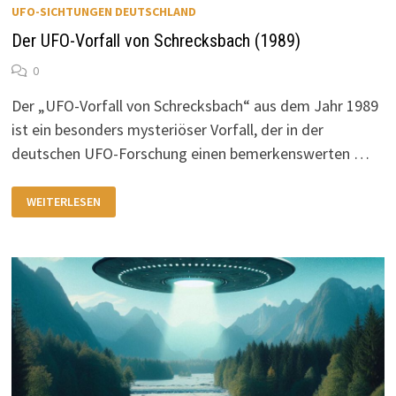
UFO-SICHTUNGEN DEUTSCHLAND
Der UFO-Vorfall von Schrecksbach (1989)
0
Der „UFO-Vorfall von Schrecksbach“ aus dem Jahr 1989
ist ein besonders mysteriöser Vorfall, der in der
deutschen UFO-Forschung einen bemerkenswerten …
DER
WEITERLESEN
UFO-
VORFALL
VON
SCHRECKSBACH
(1989)