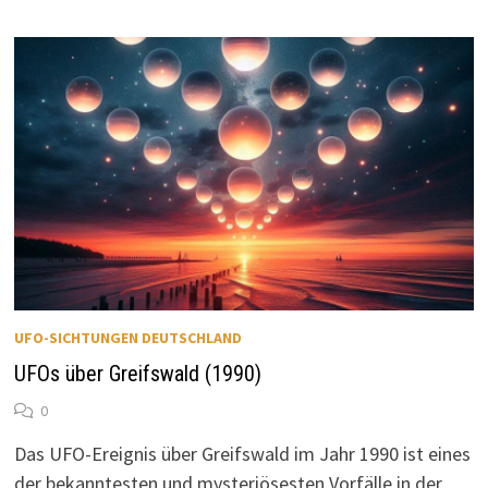
–
ÜBER
1.000
SICHTUNGEN
IN
DEUTSCHLAND,
ÖSTERREICH
UND
DER
SCHWEIZ
UFO-SICHTUNGEN DEUTSCHLAND
UFOs über Greifswald (1990)
0
Das UFO-Ereignis über Greifswald im Jahr 1990 ist eines
der bekanntesten und mysteriösesten Vorfälle in der