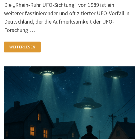
Die „Rhein-Ruhr UFO-Sichtung“ von 1989 ist ein
weiterer faszinierender und oft zitierter UFO-Vorfall in
Deutschland, der die Aufmerksamkeit der UFO-
Forschung …
DIE
WEITERLESEN
RHEIN-
RUHR
UFO-
SICHTUNG
(1989)