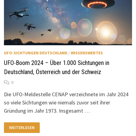
UFO-SICHTUNGEN DEUTSCHLAND
/
WISSENSWERTES
UFO-Boom 2024 – Über 1.000 Sichtungen in
Deutschland, Österreich und der Schweiz
0
Die UFO-Meldestelle CENAP verzeichnete im Jahr 2024
so viele Sichtungen wie niemals zuvor seit ihrer
Gründung im Jahr 1973. Insgesamt …
UFO-
WEITERLESEN
BOOM
2024