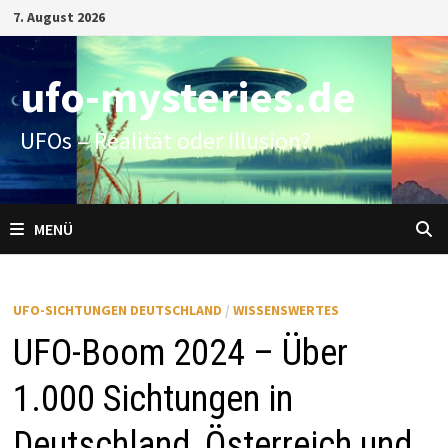
Zum
7. August 2026
Inhalt
springen
ufo-mysteries.de
UFOs – Realität oder Illusion?
MENÜ
UFO-SICHTUNGEN DEUTSCHLAND
/
WISSENSWERTES
UFO-Boom 2024 – Über
1.000 Sichtungen in
Deutschland, Österreich und