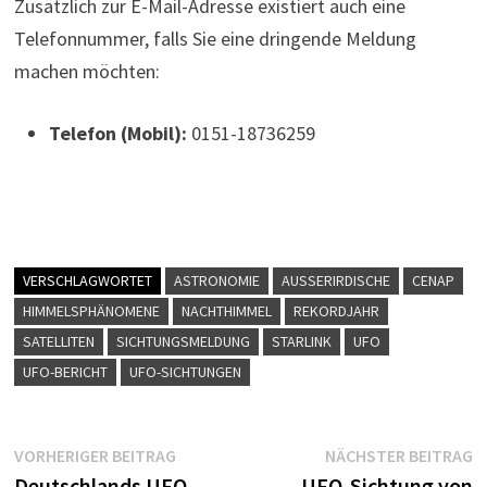
Zusätzlich zur E-Mail-Adresse existiert auch eine
Telefonnummer, falls Sie eine dringende Meldung
machen möchten:
Telefon (Mobil):
0151-18736259
VERSCHLAGWORTET
ASTRONOMIE
AUSSERIRDISCHE
CENAP
HIMMELSPHÄNOMENE
NACHTHIMMEL
REKORDJAHR
SATELLITEN
SICHTUNGSMELDUNG
STARLINK
UFO
UFO-BERICHT
UFO-SICHTUNGEN
Beitragsnavigation
Vorheriger
N
VORHERIGER BEITRAG
NÄCHSTER BEITRAG
Beitrag:
B
Deutschlands UFO-
UFO-Sichtung von