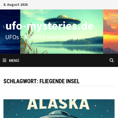
Zum
8. August 2026
Inhalt
springen
ufo-mysteries.de
UFOs – Realität oder Illusion?
MENÜ
SCHLAGWORT:
FLIEGENDE INSEL