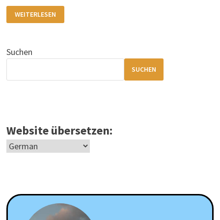
ALASKA
WEITERLESEN
–
DER
GEHEIMNISVOLLE
UFO-
HOTSPOT
Suchen
IM
HOHEN
NORDEN
SUCHEN
Website übersetzen: