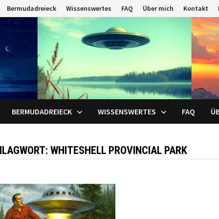
Bermudadreieck
Wissenswertes
FAQ
Über mich
Kontakt
BERMUDADREIECK
WISSENSWERTES
FAQ
ÜB
HLAGWORT:
WHITESHELL PROVINCIAL PARK