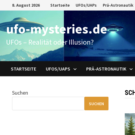
Zum
8. August 2026
Startseite
UFOs/UAPs
Prä-Astronautik
Inhalt
springen
ufo-mysteries.de
UFOs – Realität oder Illusion?
STARTSEITE
UFOS/UAPS
PRÄ-ASTRONAUTIK
SC
Suchen
SUCHEN