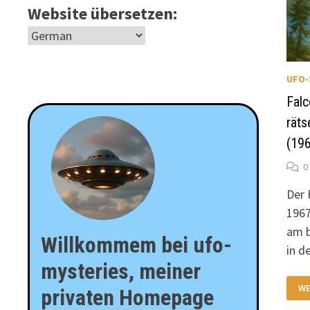
Website übersetzen:
UFO-
Falc
rät
(19
0
Der 
1967
am b
Willkommem bei ufo-
in d
mysteries, meiner
FA
WE
privaten Homepage
LA
VO