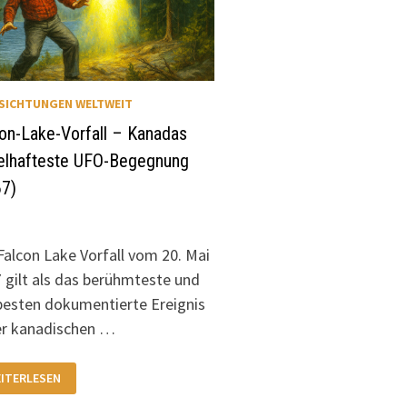
SICHTUNGEN WELTWEIT
on-Lake-Vorfall – Kanadas
selhafteste UFO-Begegnung
67)
Falcon Lake Vorfall vom 20. Mai
 gilt als das berühmteste und
esten dokumentierte Ereignis
er kanadischen …
LCON-
ITERLESEN
KE-
RFALL