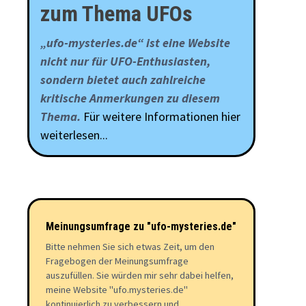
–
zum Thema UFOs
KA
RÄ
UF
BE
„ufo-mysteries.de“ ist eine Website
(1
nicht nur für UFO-Enthusiasten,
sondern bietet auch zahlreiche
kritische Anmerkungen zu diesem
Thema.
Für weitere Informationen hier
weiterlesen...
Meinungsumfrage zu "ufo-mysteries.de"
Bitte nehmen Sie sich etwas Zeit, um den
Fragebogen der Meinungsumfrage
auszufüllen. Sie würden mir sehr dabei helfen,
meine Website "ufo.mysteries.de"
kontinuierlich zu verbessern und