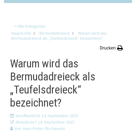
< Alle Kategorien
Hauptseite
Bermudadreieck
Warum wird das
Bermudadreieck als „Teufelsdreieck“ bezeichnet?
Drucken
Warum wird das
Bermudadreieck als
„Teufelsdreieck“
bezeichnet?
Veröffentlicht
14. September 2025
Aktualisiert
14. September 2025
Von
Hans-Peter Olschewski