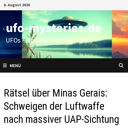
Zum
6. August 2026
Inhalt
springen
ufo-mysteries.de
UFOs – Realität oder Illusion?
MENÜ
Rätsel über Minas Gerais:
Schweigen der Luftwaffe
nach massiver UAP-Sichtung