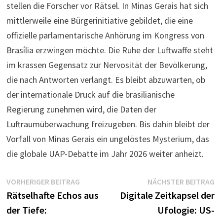
stellen die Forscher vor Rätsel. In Minas Gerais hat sich
mittlerweile eine Bürgerinitiative gebildet, die eine
offizielle parlamentarische Anhörung im Kongress von
Brasília erzwingen möchte. Die Ruhe der Luftwaffe steht
im krassen Gegensatz zur Nervosität der Bevölkerung,
die nach Antworten verlangt. Es bleibt abzuwarten, ob
der internationale Druck auf die brasilianische
Regierung zunehmen wird, die Daten der
Luftraumüberwachung freizugeben. Bis dahin bleibt der
Vorfall von Minas Gerais ein ungelöstes Mysterium, das
die globale UAP-Debatte im Jahr 2026 weiter anheizt.
Beitragsnavigation
Vorheriger
N
VORHERIGER BEITRAG
NÄCHSTER BEITRAG
Beitrag:
B
Rätselhafte Echos aus
Digitale Zeitkapsel der
der Tiefe:
Ufologie: US-