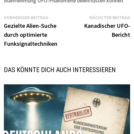
Wahrnehmung UFO-Phänomene beeinflussen können.
Beitragsnavigation
Vorheriger
N
VORHERIGER BEITRAG
NÄCHSTER BEITRAG
Beitrag:
B
Gezielte Alien-Suche
Kanadischer UFO-
durch optimierte
Bericht
Funksignaltechniken
DAS KÖNNTE DICH AUCH INTERESSIEREN