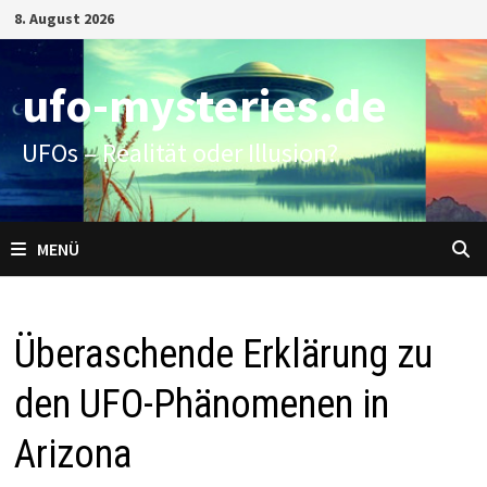
Zum
8. August 2026
Inhalt
springen
ufo-mysteries.de
UFOs – Realität oder Illusion?
MENÜ
Überaschende Erklärung zu
den UFO-Phänomenen in
Arizona