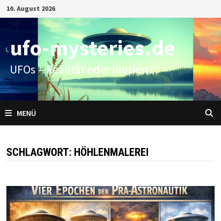
Zum
10. August 2026
Inhalt
springen
ufo-mysteries.de
UFOs – Realität oder Illusion?
MENÜ
SCHLAGWORT:
HÖHLENMALEREI