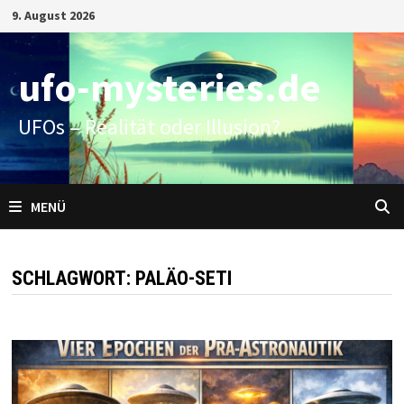
Zum
9. August 2026
Inhalt
springen
ufo-mysteries.de
UFOs – Realität oder Illusion?
MENÜ
SCHLAGWORT:
PALÄO-SETI