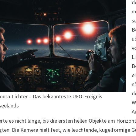
d
m
s
B
ü
v
L
B
e
n
d
oura-Lichter – Das bekannteste UFO-Ereignis
W
seelands
A
rte es nicht lange, bis die ersten hellen Objekte am Horizo
gten. Die Kamera hielt fest, wie leuchtende, kugelförmige G