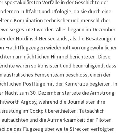
er spektakulärsten Vorfälle in der Geschichte der
odernen Luftfahrt und Ufologie, da sie durch eine
eltene Kombination technischer und menschlicher
eweise gestützt werden. Alles begann im Dezember
ber der Nordinsel Neuseelands, als die Besatzungen
on Frachtflugzeugen wiederholt von ungewöhnlichen
ichtern am nächtlichen Himmel berichteten. Diese
erichte waren so konsistent und beunruhigend, dass
in australisches Fernsehteam beschloss, einen der
ächtlichen Postflüge mit der Kamera zu begleiten. In
er Nacht zum 30. Dezember startete die Armstrong
hitworth Argosy, während die Journalisten ihre
usrüstung im Cockpit bereithielten. Tatsächlich
nt auftauchten und die Aufmerksamkeit der Piloten
ebilde das Flugzeug über weite Strecken verfolgten