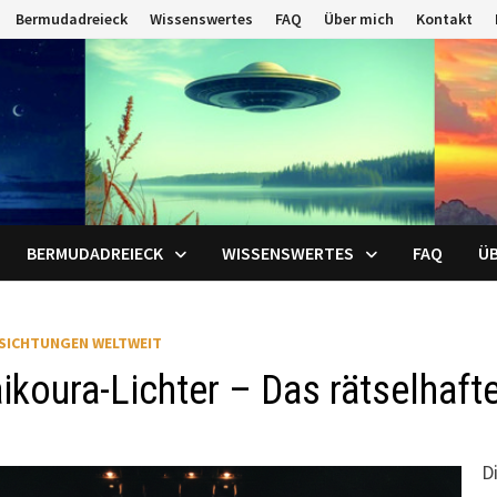
Bermudadreieck
Wissenswertes
FAQ
Über mich
Kontakt
BERMUDADREIECK
WISSENSWERTES
FAQ
ÜB
SICHTUNGEN WELTWEIT
ikoura-Lichter – Das rätselhaf
D