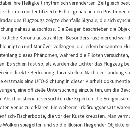
dabei ihre Helligkeit rhythmisch veränderten. Zeitgleich best
rschirmen unidentifizierte Echos genau an den Positionen e
radar des Flugzeugs zeigte ebenfalls Signale, die sich sync
chung nahezu ausschloss. Die Zeugen beschrieben die Objekte 
 rötliche Korona ausstrahlten. Besonders faszinierend war 
hleunigten und Manöver vollzogen, die jedem bekannten Flu
tenlang dieses Phänomen, während die Piloten versuchten,
en. Es schien fast so, als würden die Lichter das Flugzeug
i eine direkte Bedrohung darzustellen. Nach der Landung so
ie erstmals eine UFO-Sichtung in dieser Klarheit dokumentie
ungen, eine offizielle Untersuchung einzuleiten, um die Bev
m Abschlussbericht versuchten die Experten, die Ereignisse d
eten Venus zu erklären. Ein weiterer Erklärungsansatz ware
enfisch-Fischerboote, die vor der Küste kreuzten. Man verm
ie Wolken spiegelten und so die Illusion fliegender Objekte