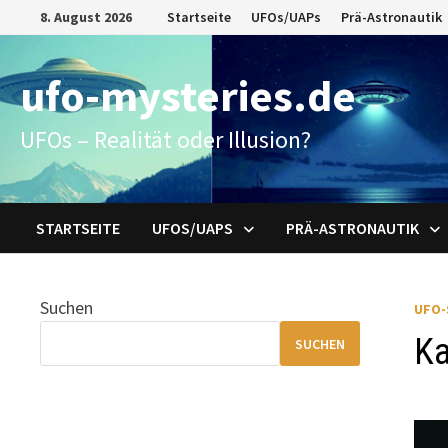
Zum
8. August 2026
Startseite
UFOs/UAPs
Prä-Astronautik
Inhalt
springen
ufo-mysteries.de
UFOs – Realität oder Illusion?
STARTSEITE
UFOS/UAPS
PRÄ-ASTRONAUTIK
Suchen
UFO-
Ka
SUCHEN