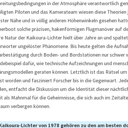
reitungsbedingungen in der Atmosphäre verantwortlich gemach
iligten Piloten und das Kamerateam wiesen diese Theorien j
ster Nähe und in völlig anderen Höhenwinkeln gesehen hatte
herboot solche präzisen, hakenförmigen Flugmanöver auf de
e Natur der Kaikoura-Lichter hielt über Jahre an und spalte
rworter ungelöster Phänomene. Bis heute gelten die Aufnahm
rbestätigung durch Boden- und Bordstationen nur schwer weg
debeispiel dafür, wie technische Aufzeichnungen und menschl
ärungsmodellen geraten können. Letztlich ist das Rätsel um 
st worden und fasziniert Forscher bis in die Gegenwart. Jede
en, entfacht die Diskussion um die Identität dieser nächtl
t als Mahnmal für die Geheimnisse, die sich auch im Zeita
raum verbergen können.
 Kaikoura-Lichter von 1978 gehören zu den am besten 