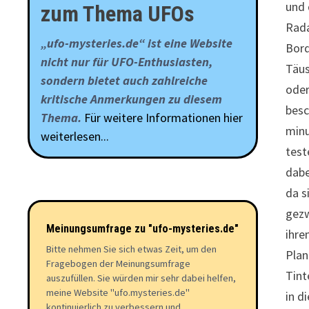
und 
zum Thema UFOs
Rada
„ufo-mysteries.de“ ist eine Website
Bord
nicht nur für UFO-Enthusiasten,
Täus
sondern bietet auch zahlreiche
oder
kritische Anmerkungen zu diesem
besc
Thema.
Für weitere Informationen hier
minu
weiterlesen...
test
dabe
da s
gezw
Meinungsumfrage zu "ufo-mysteries.de"
ihre
Bitte nehmen Sie sich etwas Zeit, um den
Plan
Fragebogen der Meinungsumfrage
Tint
auszufüllen. Sie würden mir sehr dabei helfen,
meine Website "ufo.mysteries.de"
in d
kontinuierlich zu verbessern und