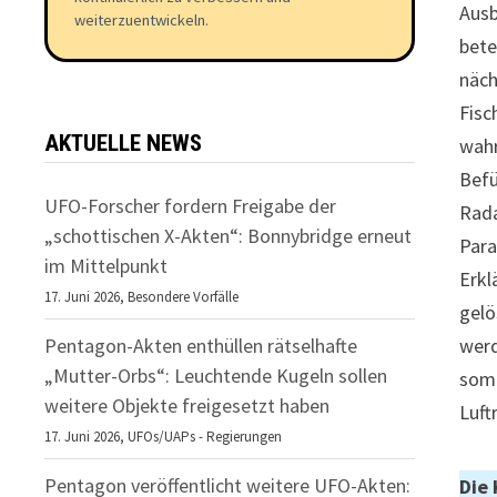
Ausb
weiterzuentwickeln.
bete
näch
Fisc
AKTUELLE NEWS
wahr
Befü
UFO-Forscher fordern Freigabe der
Rada
„schottischen X-Akten“: Bonnybridge erneut
Para
im Mittelpunkt
Erkl
17. Juni 2026,
Besondere Vorfälle
gelö
Pentagon-Akten enthüllen rätselhafte
werd
„Mutter-Orbs“: Leuchtende Kugeln sollen
somi
weitere Objekte freigesetzt haben
Luft
17. Juni 2026,
UFOs/UAPs - Regierungen
Pentagon veröffentlicht weitere UFO-Akten:
Die