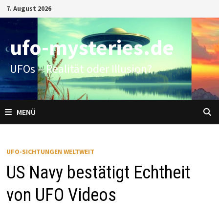
Zum
7. August 2026
Inhalt
springen
ufo-mysteries.de
UFOs – Realität oder Illusion?
MENÜ
UFO-SICHTUNGEN WELTWEIT
US Navy bestätigt Echtheit
von UFO Videos