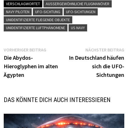
VERSCHLAGWORTET
AUSSERGEWÖHNLICHE FLUGMANÖVER
NAVY PILOTEN
UFO-SICHTUNG
UFO-SICHTUNGEN
UNIDENTIFIZIERTE FLIEGENDE OBJEKTE
UNIDENTIFIZIERTE LUFTPHÄNOMENE
US NAVY
Beitragsnavigation
Vorheriger
N
VORHERIGER BEITRAG
NÄCHSTER BEITRAG
Beitrag:
B
Die Abydos-
In Deutschland häufen
Hieroglyphen im alten
sich die UFO-
Ägypten
Sichtungen
DAS KÖNNTE DICH AUCH INTERESSIEREN