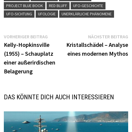
PROJECT BLUE BOOK
RED BLUFF
UFO-GESCHICHTE
UFO-SICHTUNG
UFOLOGIE
UNERKLÄRLICHE PHÄNOMENE
Beitragsnavigation
Vorheriger
N
VORHERIGER BEITRAG
NÄCHSTER BEITRAG
Beitrag:
B
Kelly-Hopkinsville
Kristallschädel – Analyse
(1955) – Schauplatz
eines modernen Mythos
einer außerirdischen
Belagerung
DAS KÖNNTE DICH AUCH INTERESSIEREN