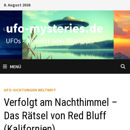
Zum
8. August 2026
Inhalt
springen
ufo-mysteries.de
UFOs – Realität oder Illusion?
MENÜ
UFO-SICHTUNGEN WELTWEIT
Verfolgt am Nachthimmel –
Das Rätsel von Red Bluff
(Kalifornien)