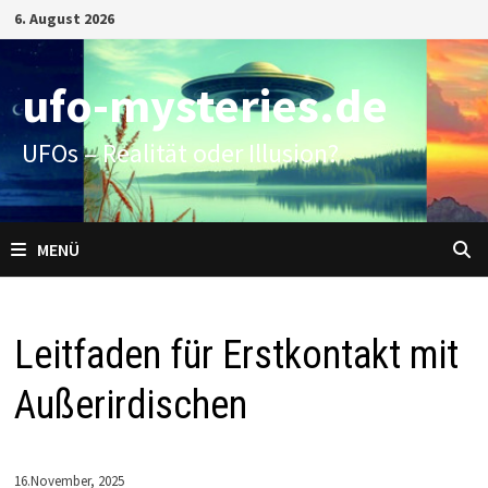
Zum
6. August 2026
Inhalt
springen
ufo-mysteries.de
UFOs – Realität oder Illusion?
MENÜ
Leitfaden für Erstkontakt mit
Außerirdischen
16.November, 2025