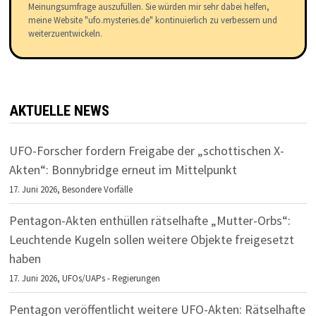
Meinungsumfrage auszufüllen. Sie würden mir sehr dabei helfen,
meine Website "ufo.mysteries.de" kontinuierlich zu verbessern und
weiterzuentwickeln.
AKTUELLE NEWS
UFO-Forscher fordern Freigabe der „schottischen X-
Akten“: Bonnybridge erneut im Mittelpunkt
17. Juni 2026,
Besondere Vorfälle
Pentagon-Akten enthüllen rätselhafte „Mutter-Orbs“:
Leuchtende Kugeln sollen weitere Objekte freigesetzt
haben
17. Juni 2026,
UFOs/UAPs - Regierungen
Pentagon veröffentlicht weitere UFO-Akten: Rätselhafte