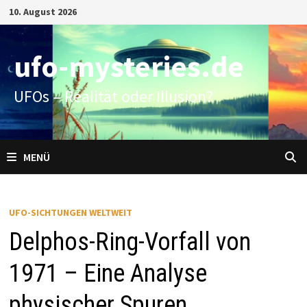
Zum
10. August 2026
Inhalt
springen
ufo-mysteries.de
UFOs – Realität oder Illusion?
MENÜ
UFO-SICHTUNGEN WELTWEIT
Delphos-Ring-Vorfall von
1971 – Eine Analyse
physischer Spuren