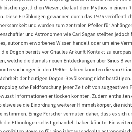
ibischen göttlichen Wesen, die laut dem Mythos in einem R
en. Diese Erzählungen gewannen durch das 1976 veröffentli
erksamkeit und wurden zum zentralen Pfeiler für Anhänger 
enschaftler und Astronomen wie Carl Sagan stellten jedoch fr
tes, autonom erworbenes Wissen handelt oder um eine Verm
 die Dogon bereits vor Griaules Ankunft Kontakt zu europäi
en, welche die damals neuen Entdeckungen über Sirius B ver
untersuchungen in den 1990er Jahren konnten die von Gria
Mehrheit der heutigen Dogon-Bevölkerung nicht bestätigen. 
ropologische Feldforschung jener Zeit oft von suggestiven 
wusst Informationen entlocken konnten. Zudem enthalten d
pielsweise die Einordnung weiterer Himmelskörper, die nicht
einstimmen. Einige Forscher vermuten daher, dass es sich u
h die Ethnologen selbst gehandelt haben könnte. Ein weitere
e expliziten Beweise für eine jahrtausendealte astronomische 