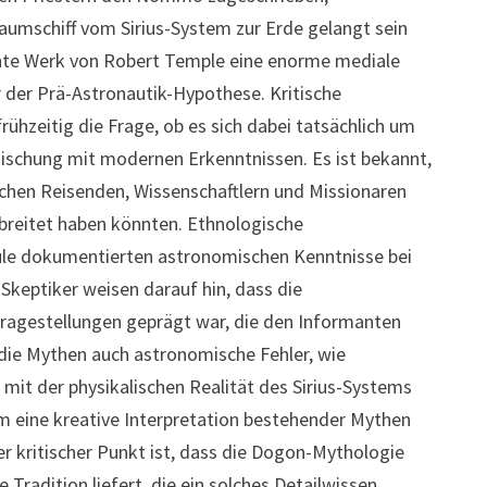
aumschiff vom Sirius-System zur Erde gelangt sein
chte Werk von Robert Temple eine enorme mediale
der Prä-Astronautik-Hypothese. Kritische
ühzeitig die Frage, ob es sich dabei tatsächlich um
ischung mit modernen Erkenntnissen. Es ist bekannt,
schen Reisenden, Wissenschaftlern und Missionaren
breitet haben könnten. Ethnologische
ule dokumentierten astronomischen Kenntnisse bei
Skeptiker weisen darauf hin, dass die
Fragestellungen geprägt war, die den Informanten
ie Mythen auch astronomische Fehler, wie
 mit der physikalischen Realität des Sirius-Systems
m eine kreative Interpretation bestehender Mythen
r kritischer Punkt ist, dass die Dogon-Mythologie
Tradition liefert, die ein solches Detailwissen