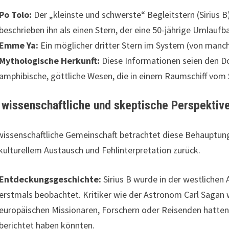
Po Tolo:
Der „kleinste und schwerste“ Begleitstern (Sirius B
beschrieben ihn als einen Stern, der eine 50-jährige Umlaufba
Emme Ya:
Ein möglicher dritter Stern im System (von manchen
Mythologische Herkunft:
Diese Informationen seien den 
amphibische, göttliche Wesen, die in einem Raumschiff vom
 wissenschaftliche und skeptische Perspektiv
wissenschaftliche Gemeinschaft betrachtet diese Behauptung
kulturellem Austausch und Fehlinterpretation zurück.
Entdeckungsgeschichte:
Sirius B wurde in der westlichen
erstmals beobachtet. Kritiker wie der Astronom Carl Sagan 
europäischen Missionaren, Forschern oder Reisenden hatte
berichtet haben könnten.