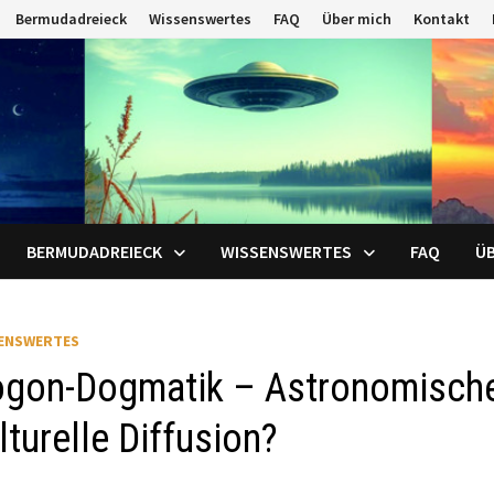
Bermudadreieck
Wissenswertes
FAQ
Über mich
Kontakt
BERMUDADREIECK
WISSENSWERTES
FAQ
ÜB
ENSWERTES
gon-Dogmatik – Astronomische
lturelle Diffusion?