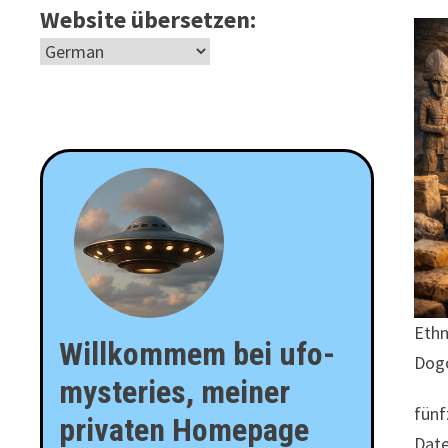
Website übersetzen:
Ethn
Willkommem bei ufo-
Dog
mysteries, meiner
fünf
privaten Homepage
Date