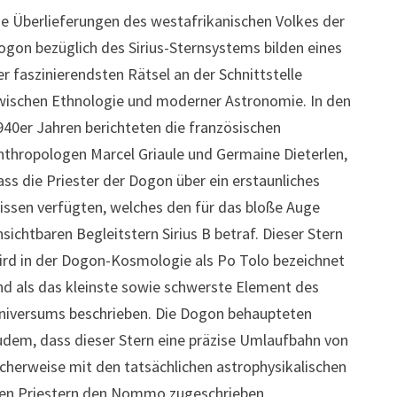
ie Überlieferungen des westafrikanischen Volkes der
ogon bezüglich des Sirius-Sternsystems bilden eines
er faszinierendsten Rätsel an der Schnittstelle
wischen Ethnologie und moderner Astronomie. In den
940er Jahren berichteten die französischen
nthropologen Marcel Griaule und Germaine Dieterlen,
ass die Priester der Dogon über ein erstaunliches
issen verfügten, welches den für das bloße Auge
nsichtbaren Begleitstern Sirius B betraf. Dieser Stern
ird in der Dogon-Kosmologie als Po Tolo bezeichnet
nd als das kleinste sowie schwerste Element des
niversums beschrieben. Die Dogon behaupteten
udem, dass dieser Stern eine präzise Umlaufbahn von
icherweise mit den tatsächlichen astrophysikalischen
den Priestern den Nommo zugeschrieben,