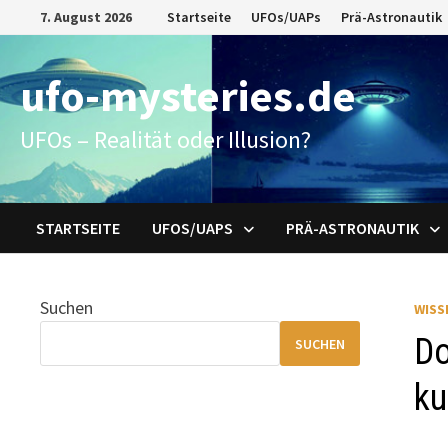
Zum
7. August 2026
Startseite
UFOs/UAPs
Prä-Astronautik
Inhalt
springen
ufo-mysteries.de
UFOs – Realität oder Illusion?
STARTSEITE
UFOS/UAPS
PRÄ-ASTRONAUTIK
Suchen
WISS
Do
SUCHEN
ku