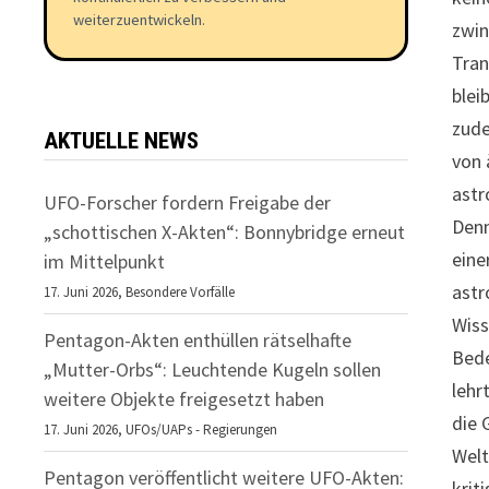
weiterzuentwickeln.
zwin
Tran
blei
zude
AKTUELLE NEWS
von 
astr
UFO-Forscher fordern Freigabe der
Denn
„schottischen X-Akten“: Bonnybridge erneut
eine
im Mittelpunkt
astr
17. Juni 2026,
Besondere Vorfälle
Wiss
Pentagon-Akten enthüllen rätselhafte
Bede
„Mutter-Orbs“: Leuchtende Kugeln sollen
lehr
weitere Objekte freigesetzt haben
die 
17. Juni 2026,
UFOs/UAPs - Regierungen
Welt
Pentagon veröffentlicht weitere UFO-Akten:
krit