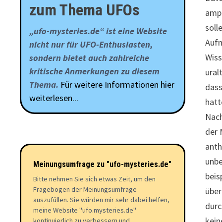
zum Thema UFOs
amph
soll
„ufo-mysteries.de“ ist eine Website
Aufm
nicht nur für UFO-Enthusiasten,
Wiss
sondern bietet auch zahlreiche
kritische Anmerkungen zu diesem
ural
Thema.
Für weitere Informationen hier
dass
weiterlesen...
hatt
Nach
der 
anth
unbe
Meinungsumfrage zu "ufo-mysteries.de"
beis
Bitte nehmen Sie sich etwas Zeit, um den
Fragebogen der Meinungsumfrage
über
auszufüllen. Sie würden mir sehr dabei helfen,
durc
meine Website "ufo.mysteries.de"
kein
kontinuierlich zu verbessern und