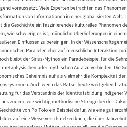
gend voraussetzt. Viele Experten betrachten das Phänomen dah
sformation von Informationen in einer globalisierten Welt. T
bt die Geschichte ein faszinierendes kulturelles Phänomen 
m, wie schwierig es ist, mündliche Überlieferungen in einem 
äußeren Einflüssen zu bereinigen. In der Wissenschaftsgemei
onomischen Parallelen eher auf menschliche Interaktion zurü
och bleibt der Sirius-Mythos ein Paradebeispiel für die Seh
r metaphysischen oder mythischen Aura zu verbinden. Die Ge
onomisches Geheimnis auf als vielmehr die Komplexität de
enssystemen. Auch wenn das Rätsel heute weitgehend rationa
utung für das Verständnis der Identitätsbildung indigener 
t uns zudem, wie wichtig methodische Strenge bei der Dokum
Geschichte von Po Tolo ein Beispiel dafür, wie eine gut erzäh
bilder auf eine Weise verschmelzen kann, die über Jahrzehnt
ische Analyse solcher Mythen ist essenziell, um die Grenzen