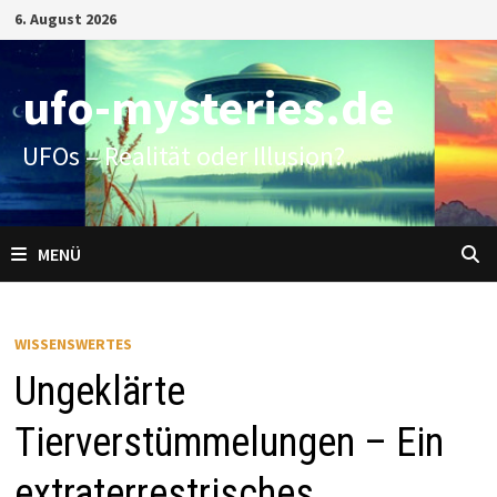
Zum
6. August 2026
Inhalt
springen
ufo-mysteries.de
UFOs – Realität oder Illusion?
MENÜ
WISSENSWERTES
Ungeklärte
Tierverstümmelungen – Ein
extraterrestrisches