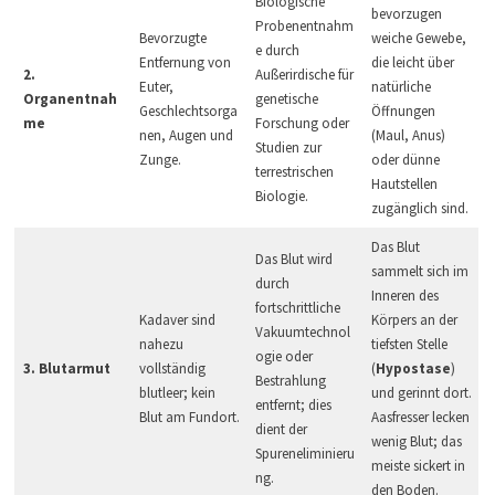
Biologische
bevorzugen
Probenentnahm
Bevorzugte
weiche Gewebe,
e durch
Entfernung von
die leicht über
2.
Außerirdische für
Euter,
natürliche
Organentnah
genetische
Geschlechtsorga
Öffnungen
me
Forschung oder
nen, Augen und
(Maul, Anus)
Studien zur
Zunge.
oder dünne
terrestrischen
Hautstellen
Biologie.
zugänglich sind.
Das Blut
Das Blut wird
sammelt sich im
durch
Inneren des
fortschrittliche
Kadaver sind
Körpers an der
Vakuumtechnol
nahezu
tiefsten Stelle
ogie oder
3. Blutarmut
vollständig
(
Hypostase
)
Bestrahlung
blutleer; kein
und gerinnt dort.
entfernt; dies
Blut am Fundort.
Aasfresser lecken
dient der
wenig Blut; das
Spureneliminieru
meiste sickert in
ng.
den Boden.