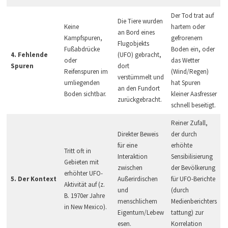
Der Tod trat auf
Die Tiere wurden
Keine
hartem oder
an Bord eines
Kampfspuren,
gefrorenem
Flugobjekts
Fußabdrücke
Boden ein, oder
4. Fehlende
(UFO) gebracht,
oder
das Wetter
Spuren
dort
Reifenspuren im
(Wind/Regen)
verstümmelt und
umliegenden
hat Spuren
an den Fundort
Boden sichtbar.
kleiner Aasfresser
zurückgebracht.
schnell beseitigt.
Reiner Zufall,
Direkter Beweis
der durch
für eine
erhöhte
Tritt oft in
Interaktion
Sensibilisierung
Gebieten mit
zwischen
der Bevölkerung
erhöhter UFO-
5. Der Kontext
Außerirdischen
für UFO-Berichte
Aktivität auf (z.
und
(durch
B. 1970er Jahre
menschlichem
Medienberichters
in New Mexico).
Eigentum/Lebew
tattung) zur
esen.
Korrelation