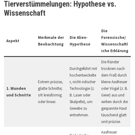
Tierverstümmelungen: Hypothese vs.
Wissenschaft
Die
Merkmale der
Die Alien-
Forensische/
Aspekt
Beobachtung
Hypothese
Wissenschaftl
iche Erklärung
Die Ränder
Durchgeführt mit
trocknen nach
hochentwickelte
dem Fraß durch
Extrem präzise,
r, nicht-irdischer
kleine Aasfresser
1. Wunden
glatte Schnitte;
Technologie (z.
oder Vögel (z. B.
und Schnitte
oft kreisförmig
B. Laser oder
Geier) aus und
oder linear.
Skalpelle), um
wirken durch die
Gewebe zu
gespannte Haut
entnehmen.
täuschend glatt
und präzise.
Aasfresser