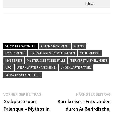
führte.
VERSCHLAGWORTET
ALIEN-PHÄNOMENE
ALIENS
EXPERIMENTE
EXTRATERRESTRISCHE WESEN
GEHEIMNISSE
MYSTERIEN
MYSTERIÖSE TODESFÄLLE
TIERVERSTÜMMELUNGEN
UFO
UNERKLÄRTE PHÄNOMENE
UNGEKLÄRTE RÄTSEL
VERSCHWUNDENE TIERE
Beitragsnavigation
Vorheriger
N
VORHERIGER BEITRAG
NÄCHSTER BEITRAG
Beitrag:
B
Grabplatte von
Kornkreise – Entstanden
Palenque – Mythos in
durch Außerirdische,