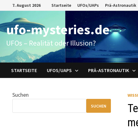
Zum
7. August 2026
Startseite
UFOs/UAPs
Prä-Astronautik
Inhalt
springen
ufo-mysteries.de
UFOs – Realität oder Illusion?
STARTSEITE
UFOS/UAPS
PRÄ-ASTRONAUTIK
Suchen
WISS
Te
SUCHEN
me