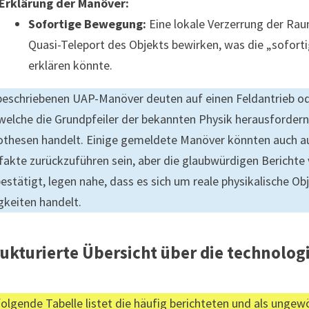
Erklärung der Manöver:
Sofortige Bewegung:
Eine lokale Verzerrung der Ra
Quasi-Teleport des Objekts bewirken, was die „sofor
erklären könnte.
beschriebenen UAP-Manöver deuten auf einen Feldantrieb ode
 welche die Grundpfeiler der bekannten Physik herausfordern.
thesen handelt. Einige gemeldete Manöver könnten auch a
fakte zurückzuführen sein, aber die glaubwürdigen Berichte 
bestätigt, legen nahe, dass es sich um reale physikalische O
gkeiten handelt.
rukturierte Übersicht über die technolo
folgende Tabelle listet die häufig berichteten und als unge