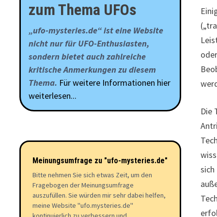
zum Thema UFOs
Eini
(„tr
„ufo-mysteries.de“ ist eine Website
Leis
nicht nur für UFO-Enthusiasten,
oder
sondern bietet auch zahlreiche
Beob
kritische Anmerkungen zu diesem
Thema.
Für weitere Informationen hier
werd
weiterlesen...
Die 
Antr
Tech
wiss
Meinungsumfrage zu "ufo-mysteries.de"
sich
Bitte nehmen Sie sich etwas Zeit, um den
auße
Fragebogen der Meinungsumfrage
auszufüllen. Sie würden mir sehr dabei helfen,
Tech
meine Website "ufo.mysteries.de"
erfo
kontinuierlich zu verbessern und