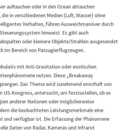
ser auftauchen oder in den Ozean abtauchen
, die in verschiedenen Medien (Luft, Wasser) ohne
ntelligentes Verhalten, führen Ausweichmanöver durch
 Steuerungssystem hinweist. Es gibt auch
e abspalten oder kleinere Objekte/Strahlen ausgesendet
uch im Bereich von Passagierflugzeugen.
kulativ mit Anti-Gravitation oder exotischen
uantenphänomene nutzen. Diese „Breakaway
 sprengen. Das Thema wird zunehmend ernsthaft von
m US-Kongress, untersucht, um festzustellen, ob es
gien anderer Nationen oder möglicherweise
ordern die beobachteten Leistungsmerkmale eine
nnt und verfügbar ist. Die Erfassung der Phänomene
elle Daten von Radar, Kameras und Infrarot