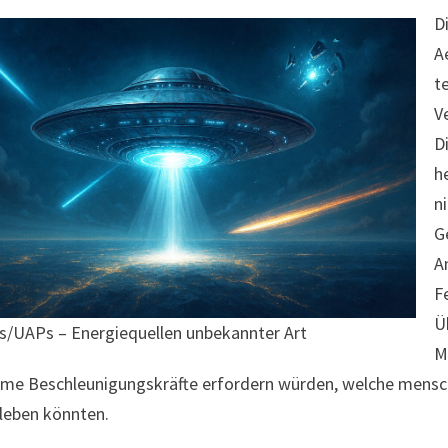
D
A
t
V
D
h
n
G
A
F
Ü
/UAPs – Energiequellen unbekannter Art
M
me Beschleunigungskräfte erfordern würden, welche mensch
leben könnten.