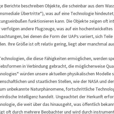
ge Berichte beschreiben Objekte, die scheinbar aus dem Was
ansmediale Übertritte“), was auf eine Technologie hindeutet
tungseinbußen funktionieren kann. Die Objekte zeigen oft i
 verfolgen andere Flugzeuge, was auf ein hochentwickeltes
achtungen, bei denen die Form der UAPs variiert, sich Teil
en. Ihre Größe ist oft relativ gering, liegt aber manchmal a
Technologien, die diese Fähigkeiten ermöglichen, werden spe
iebsformen in Verbindung gebracht, die möglicherweise Q
nologies“ würden unsere aktuellen physikalischen Modelle
enschaftlichen und staatlichen Stellen, wie der NASA und de
 um unbekannte Naturphänomene, fortschrittliche Technolo
rirdische Intelligenz handelt. Ungeachtet der Herkunft erf
nologie, die weit über das hinausgeht, was öffentlich beka
lgt oft durch mehrere Beobachter und wird durch instrument