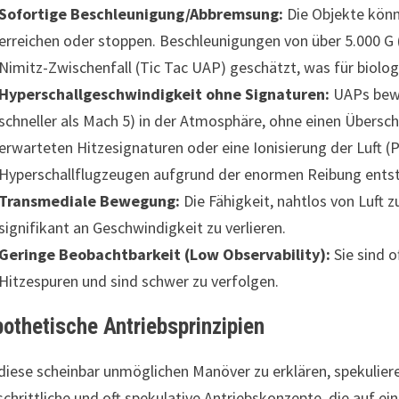
Sofortige Beschleunigung/Abbremsung:
Die Objekte könn
erreichen oder stoppen. Beschleunigungen von über 5.000
Nimitz-Zwischenfall (Tic Tac UAP) geschätzt, was für biolo
Hyperschallgeschwindigkeit ohne Signaturen:
UAPs bewe
schneller als Mach 5) in der Atmosphäre, ohne einen Übersch
erwarteten Hitzesignaturen oder eine Ionisierung der Luft (
Hyperschallflugzeugen aufgrund der enormen Reibung ents
Transmediale Bewegung:
Die Fähigkeit, nahtlos von Luft 
signifikant an Geschwindigkeit zu verlieren.
Geringe Beobachtbarkeit (Low Observability):
Sie sind o
Hitzespuren und sind schwer zu verfolgen.
othetische Antriebsprinzipien
iese scheinbar unmöglichen Manöver zu erklären, spekuliere
schrittliche und oft spekulative Antriebskonzepte, die auf e